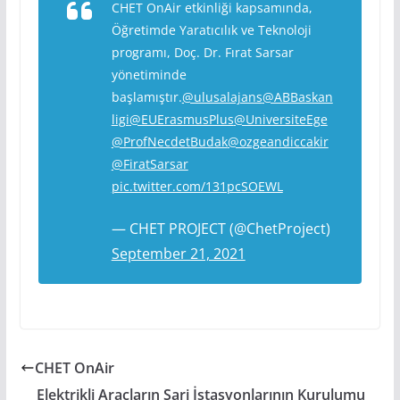
CHET OnAir etkinliği kapsamında,
Öğretimde Yaratıcılık ve Teknoloji
programı, Doç. Dr. Fırat Sarsar
yönetiminde
başlamıştır.
@ulusalajans
@ABBaskan
ligi
@EUErasmusPlus
@UniversiteEge
@ProfNecdetBudak
@ozgeandiccakir
@FiratSarsar
pic.twitter.com/131pcSOEWL
— CHET PROJECT (@ChetProject)
September 21, 2021
CHET OnAir
Elektrikli Araçların Şarj İstasyonlarının Kurulumu