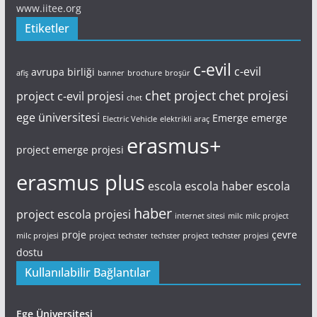
www.iitee.org
Etiketler
c-evil
c-evil
avrupa birliği
afiş
banner
brochure
broşür
chet project
chet projesi
project
c-evil projesi
chet
ege üniversitesi
Emerge
emerge
Electric Vehicle
elektrikli araç
erasmus+
project
emerge projesi
erasmus plus
escola
escola haber
escola
haber
project
escola projesi
internet sitesi
milc
milc project
proje
çevre
milc projesi
project
techster
techster project
techster projesi
dostu
Kullanılabilir Bağlantılar
Ege Üniversitesi