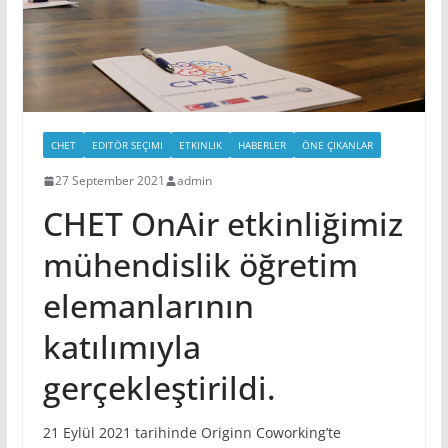
CHET
EDITÖR SEÇIMI
ETKINLIK
HABERLER
ÖNE ÇIKANLAR
27 September 2021
admin
CHET OnAir etkinliğimiz
mühendislik öğretim
elemanlarının
katılımıyla
gerçekleştirildi.
21 Eylül 2021 tarihinde Originn Coworking’te