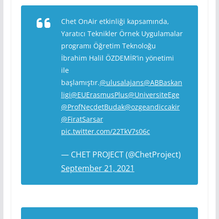
Chet OnAir etkinliği kapsamında,
Yaratıcı Teknikler Örnek Uygulamalar
programı Öğretim Teknoloğu
İbrahim Halil ÖZDEMİR’in yönetimi
ile
başlamıştır.
@ulusalajans
@ABBaskan
ligi
@EUErasmusPlus
@UniversiteEge
@ProfNecdetBudak
@ozgeandiccakir
@FiratSarsar
pic.twitter.com/22TkV7s06c
— CHET PROJECT (@ChetProject)
September 21, 2021