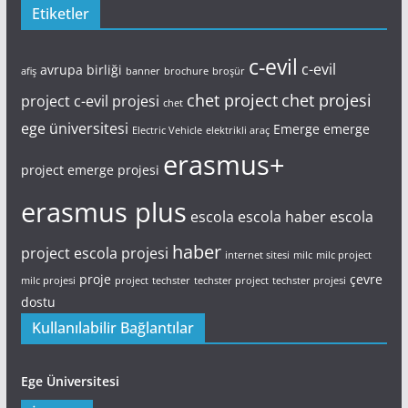
Etiketler
c-evil
c-evil
avrupa birliği
afiş
banner
brochure
broşür
chet project
chet projesi
project
c-evil projesi
chet
ege üniversitesi
Emerge
emerge
Electric Vehicle
elektrikli araç
erasmus+
project
emerge projesi
erasmus plus
escola
escola haber
escola
haber
project
escola projesi
internet sitesi
milc
milc project
proje
çevre
milc projesi
project
techster
techster project
techster projesi
dostu
Kullanılabilir Bağlantılar
Ege Üniversitesi