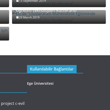
13 September 2019
k
EÜ’de “Uluslararası Mühendislik Eğitiminde
Öğretim Teknolojileri Konferansı”
29 March 2019
ı
Kullanılabilir Bağlantılar
Ege Üniversitesi
l project
c-evil