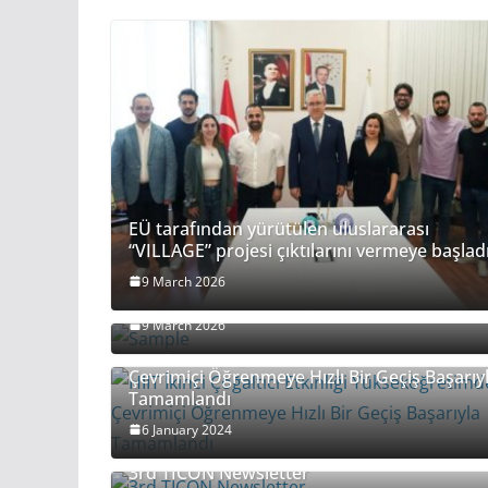
EÜ tarafından yürütülen uluslararası
“VILLAGE” projesi çıktılarını vermeye başlad
9 March 2026
Sample
9 March 2026
HIIT İkinci Çoğaltıcı Etkinliği Yükseköğretim
Çevrimiçi Öğrenmeye Hızlı Bir Geçiş Başarıy
Tamamlandı
6 January 2024
3rd TICON Newsletter