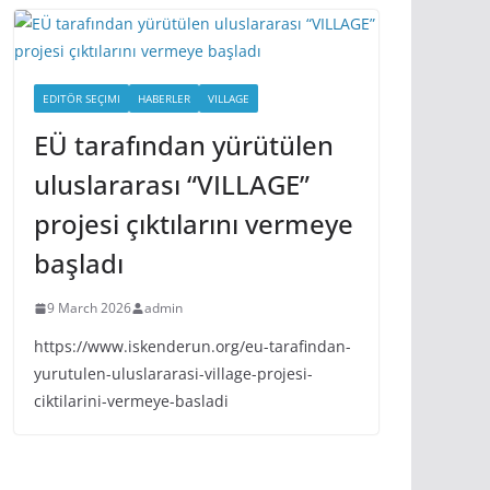
EDITÖR SEÇIMI
HABERLER
VILLAGE
EÜ tarafından yürütülen
uluslararası “VILLAGE”
projesi çıktılarını vermeye
başladı
9 March 2026
admin
https://www.iskenderun.org/eu-tarafindan-
yurutulen-uluslararasi-village-projesi-
ciktilarini-vermeye-basladi