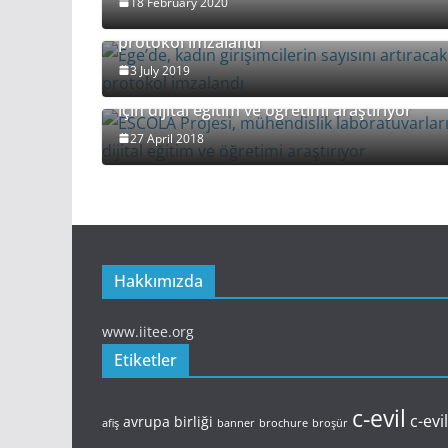
18 February 2020
Ege’de, kadın girişimcilerin sayısını artıraca
protokol imzalandı
3 July 2019
ESCOLA Projesi, mühendislik laboratuvarlar
için dijital eğitim ve öğretimi araştırıyor
27 April 2018
Hakkımızda
www.iitee.org
Etiketler
c-evil
c-evi
avrupa birliği
afiş
banner
brochure
broşür