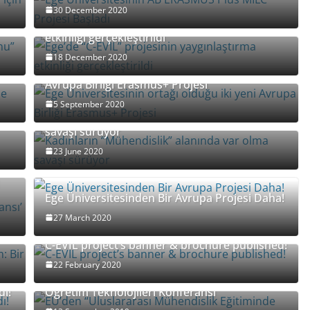
30 December 2020
Ege’de “C-EVIL” projesinin yaygınlaştırma
etkinliği gerçekleştirildi
18 December 2020
de
Ege Üniversitesinin ortağı olduğu iki yeni
Avrupa Birliği Erasmus+ Projesi
5 September 2020
Kadınların “Mühendislik” alanında var olma
savaşı sürüyor
23 June 2020
i
Ege Üniversitesinden Bir Avrupa Projesi Daha!
27 March 2020
m:
C-EVIL project’s banner & brochure published!
22 February 2020
EÜ’den “Uluslararası Mühendislik Eğitiminde
dı!
Öğretim Teknolojileri Konferansı”