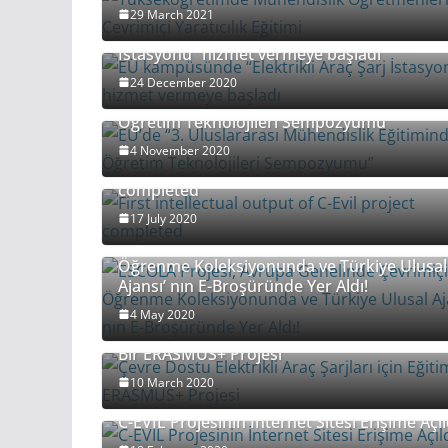
29 March 2021
EÜ kampüsünde “Elektrikli Araç Şarj
İstasyonu” hizmet vermeye başladı
24 December 2020
EÜ’de “3. Uluslararası Mühendislik Eğitimin
Öğretim Teknolojileri Sempozyumu”
4 November 2020
First intellectual output of C-Evil project
completed
17 July 2020
ESCOLA Projesi, Avrupa Genelinde Çevrimiç
Öğrenme Koleksiyonunda ve Türkiye Ulusal
Ajansı’ nın E-Broşüründe Yer Aldı!
4 May 2020
Çevre Dostu Elektrikli Araç Şarjları için Eğiti
Bir ERASMUS+ Projesi
10 March 2020
C-EVIL Projesinin İnternet Sitesi Erişime Açıl