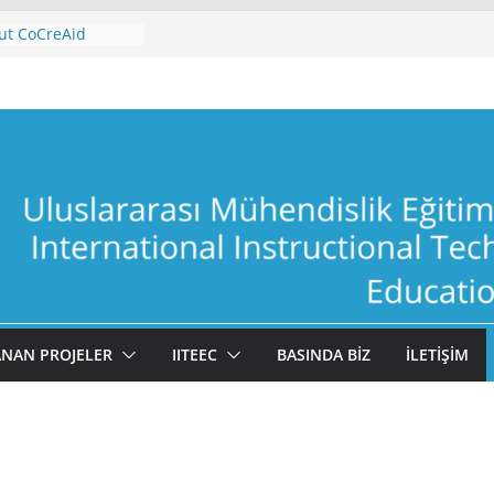
ut CoCreAid
rütülen
LAGE” projesi
ye başladı
çıktılarını vermeye
ut CoCreAid
NAN PROJELER
IITEEC
BASINDA BİZ
İLETİŞİM