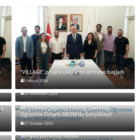
ı
“VILLAGE” projesi çıktılarını vermeye başladı
9 March 2026
TECCHED Projesi
29 November 2024
de
la
HIIT Birinci Çoğaltıcı Etkinliği Çevrimiçi
Öğrenme Ortamı AROM’da Gerçekleşti
21 October 2023
HIIT Projesi ilk aşama sonuçlarını IITEE 5.
Sempozyumunda sundu.